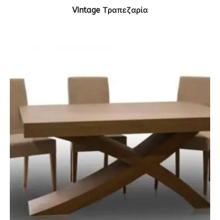
ΔΕΙΤΕ ΤΟ ΠΡΟΪΟΝ
Vintage Τραπεζαρία