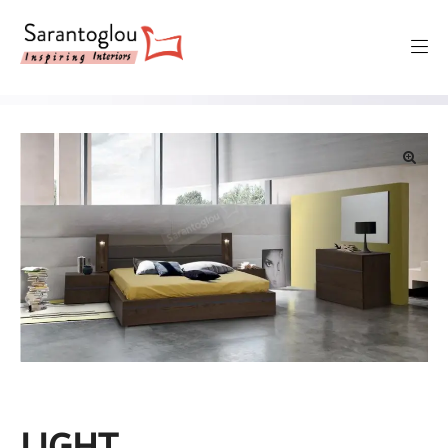
🔍
LIGHT