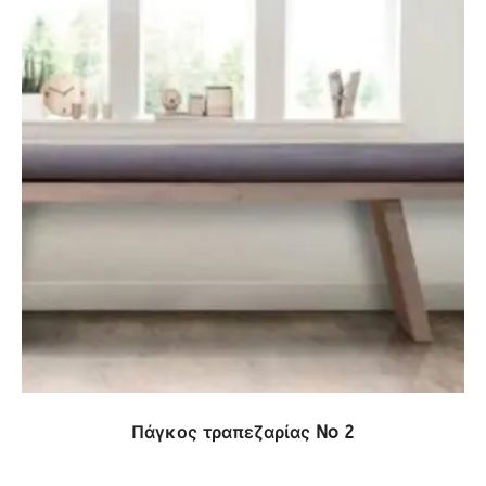
ΔΕΙΤΕ ΤΟ ΠΡΟΪΟΝ
Πάγκος τραπεζαρίας No 2