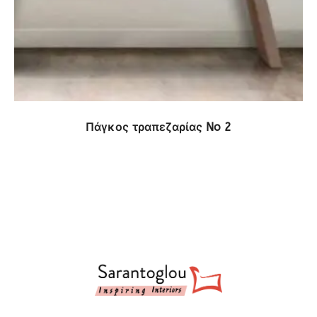
ΔΕΙΤΕ ΤΟ ΠΡΟΪΟΝ
Πάγκος τραπεζαρίας No 2