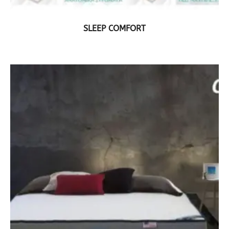
ΔΕΙΤΕ ΤΟ ΠΡΟΪΟΝ
SLEEP COMFORT