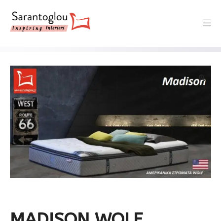
🔍
MADISON WOLF