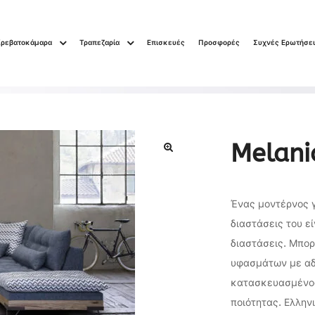
Κρεβατοκάμαρα
Τραπεζαρία
Επισκευές
Προσφορές
Συχνές Ερωτήσε
Melani
🔍
Ένας μοντέρνος 
διαστάσεις του εί
διαστάσεις. Μπορ
υφασμάτων με αδι
κατασκευασμένος
ποιότητας. Ελλην