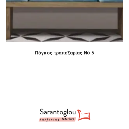
ΔΕΙΤΕ ΤΟ ΠΡΟΪΟΝ
Πάγκος τραπεζαρίας No 5